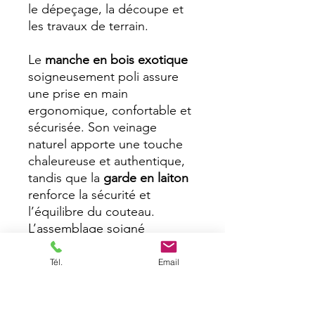
le dépeçage, la découpe et
les travaux de terrain.
Le
manche en bois exotique
soigneusement poli assure
une prise en main
ergonomique, confortable et
sécurisée. Son veinage
naturel apporte une touche
chaleureuse et authentique,
tandis que la
garde en laiton
renforce la sécurité et
l’équilibre du couteau.
L’assemblage soigné
témoigne d’un savoir-faire
artisanal de qualité.
Tél.
Email
Livré avec un
étui en cuir
véritable fait main
, ce couteau