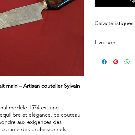
Aj
Caractéristiques
Livraison
Lame : 20 cm en a
coupe nette, durab
Manche : 12 cm en
Livraison offerte au 
noble et dense as
Pour le reste du mon
main.
Finitions : garde e
décoratif, pour u
it main – Artisan coutelier Sylvain
solidité.
anal modèle 1574 est une
n, équilibre et élégance, ce couteau
épondre aux exigences des
 comme des professionnels.