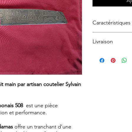
Aj
Caractéristiques
Livraison
Lame :
24cm
Acier :
Damas
Manche :
12.5cm e
Livraison offerte au 
Garde & rivet :
lai
Pour le reste du mon
t main par artisan coutelier Sylvain
aponais 508
est une pièce
tion et performance.
 damas
offre un tranchant d’une